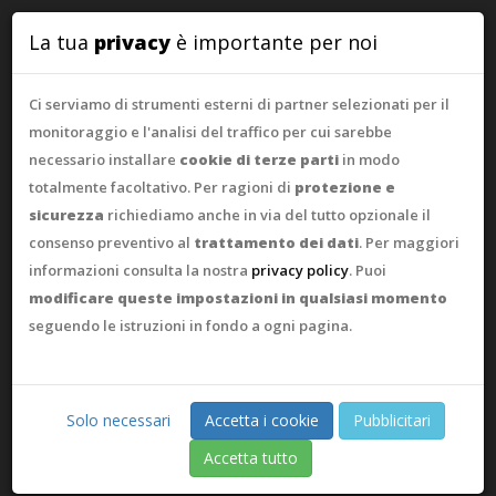
WebAsk
La tua
privacy
è importante per noi
Ci serviamo di strumenti esterni di partner selezionati per il
CHIANTI INFISSI
monitoraggio e l'analisi del traffico per cui sarebbe
necessario installare
cookie di terze parti
in modo
CHIANTI INFISSI È UNA GIOVANE REALTÀ
totalmente facoltativo. Per ragioni di
protezione e
IMPRENDITORIALE CHE NASCE DELL'ESPERIENZA
sicurezza
richiediamo anche in via del tutto opzionale il
E DALLA PASSIONE DI GIOVANNI S. NEL SETTORE
consenso preventivo al
trattamento dei dati
. Per maggiori
DEI SERRAMENTI E INFISSI A FIRENZE.
informazioni consulta la nostra
privacy policy
. Puoi
modificare queste impostazioni in qualsiasi momento
Home
Portfolio
Chianti Infissi
seguendo le istruzioni in fondo a ogni pagina.
Solo necessari
Accetta i cookie
Pubblicitari
Accetta tutto
DATA DI PUBBLICAZIONE: 18 GIUGNO 2025
|
VISUALIZZA SITO WEB
|
CONDIVIDI QUESTA PAGINA SU: