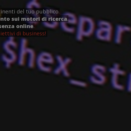
inenti del tuo pubblico.
to sui motori di ricerca
.
senza online
.
iettivi di business!