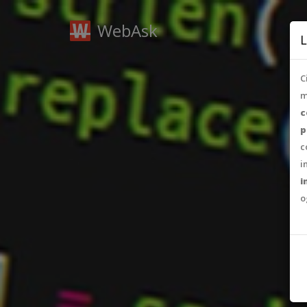
WebAsk
L
C
m
c
p
c
i
i
o