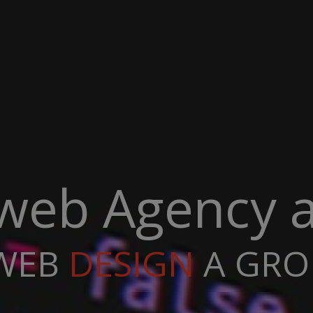
i web Agency 
WEB
DEVELOPMEN