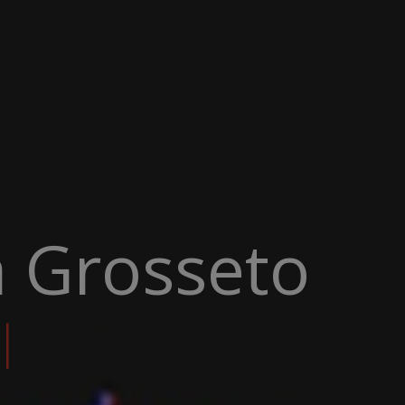
a Grosseto
T
|