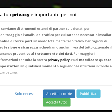
SERVIZI
PORTFO
a tua
privacy
è importante per noi
i serviamo di strumenti esterni di partner selezionati per il
onitoraggio e l'analisi del traffico per cui sarebbe necessario installar
ookie di terze parti
in modo totalmente facoltativo. Per ragioni di
rotezione e sicurezza
richiediamo anche in via del tutto opzionale il
onsenso preventivo al
trattamento dei dati
. Per maggiori
nformazioni consulta la nostra
privacy policy
. Puoi
modificare queste
mpostazioni in qualsiasi momento
seguendo le istruzioni in fondo a
gni pagina.
Solo necessari
Accetta i cookie
Pubblicitari
Accetta tutto