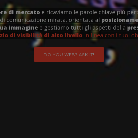
ore di mercato
e ricaviamo le parole chiave più pert
di comunicazione mirata, orientata al
posizionamen
tua immagine
e gestiamo tutti gli aspetti della
pre
zio di visibilità di alto livello
in linea con i tuoi ob
DO YOU WEB? ASK IT!