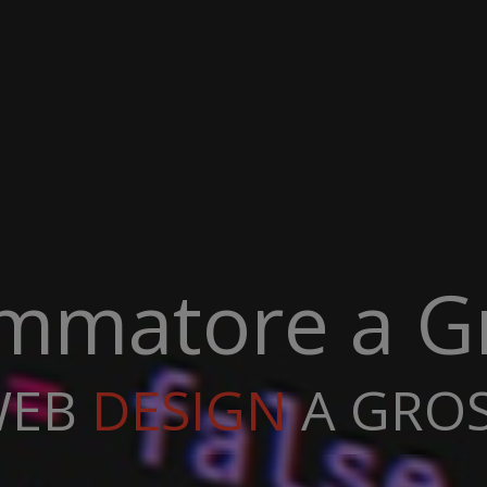
mmatore a G
EB
DEVELOPMENT
 