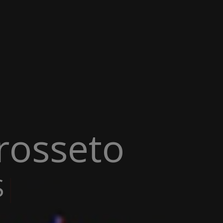
rosseto
A G
|