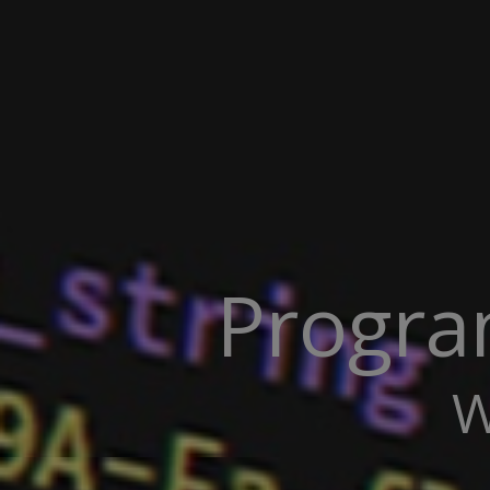
Progra
W