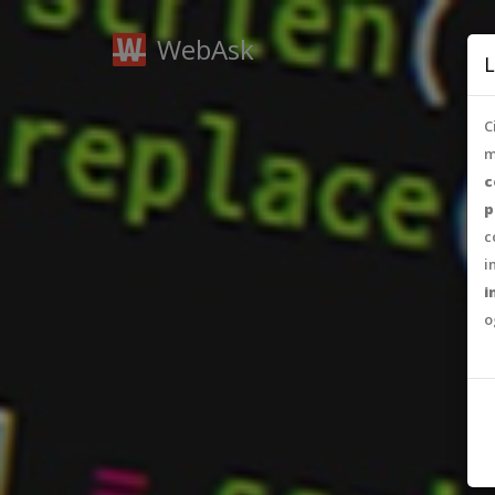
WebAsk
L
C
m
c
p
c
i
i
o