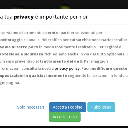
SERVIZI
PORTFO
a tua
privacy
è importante per noi
i serviamo di strumenti esterni di partner selezionati per il
onitoraggio e l'analisi del traffico per cui sarebbe necessario installar
ookie di terze parti
in modo totalmente facoltativo. Per ragioni di
rotezione e sicurezza
richiediamo anche in via del tutto opzionale il
onsenso preventivo al
trattamento dei dati
. Per maggiori
nformazioni consulta la nostra
privacy policy
. Puoi
modificare queste
mpostazioni in qualsiasi momento
seguendo le istruzioni in fondo a
gni pagina.
Solo necessari
Accetta i cookie
Pubblicitari
Accetta tutto