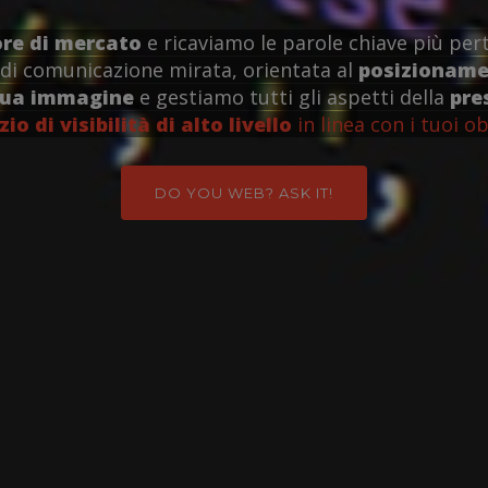
ore di mercato
e ricaviamo le parole chiave più pert
di comunicazione mirata, orientata al
posizionamen
tua immagine
e gestiamo tutti gli aspetti della
pre
zio di visibilità di alto livello
in linea con i tuoi ob
DO YOU WEB? ASK IT!