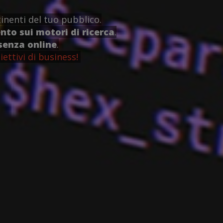
inenti del tuo pubblico.
to sui motori di ricerca
.
senza online
.
iettivi di business!