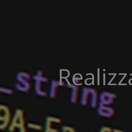
Realiz
WE