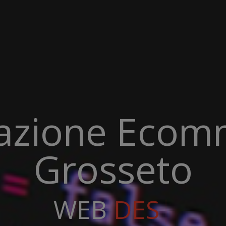
zazione Ecom
Grosseto
B
DEVELOPMENT
 A