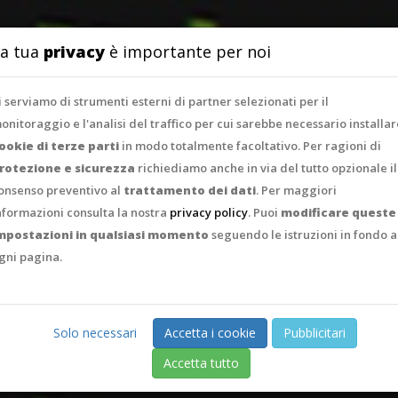
SERVIZI
PORTFO
a tua
privacy
è importante per noi
i serviamo di strumenti esterni di partner selezionati per il
onitoraggio e l'analisi del traffico per cui sarebbe necessario installar
ookie di terze parti
in modo totalmente facoltativo. Per ragioni di
rotezione e sicurezza
richiediamo anche in via del tutto opzionale il
onsenso preventivo al
trattamento dei dati
. Per maggiori
nformazioni consulta la nostra
privacy policy
. Puoi
modificare queste
mpostazioni in qualsiasi momento
seguendo le istruzioni in fondo a
gni pagina.
Solo necessari
Accetta i cookie
Pubblicitari
Accetta tutto