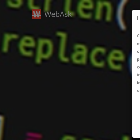
WebAsk
L
C
m
c
p
c
i
i
o