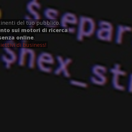
inenti del tuo pubblico.
to sui motori di ricerca
.
senza online
.
iettivi di business!