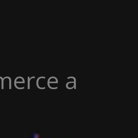
merce a
 GRO
|