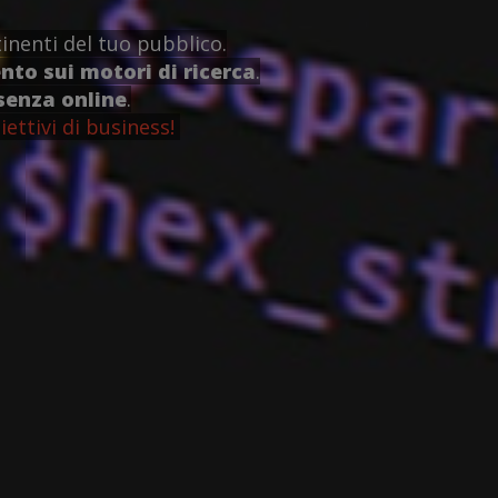
inenti del tuo pubblico.
to sui motori di ricerca
.
senza online
.
iettivi di business!