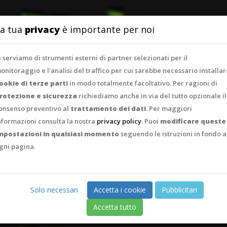
SERVIZI
PORTFO
a tua
privacy
è importante per noi
i serviamo di strumenti esterni di partner selezionati per il
onitoraggio e l'analisi del traffico per cui sarebbe necessario installar
ookie di terze parti
in modo totalmente facoltativo. Per ragioni di
rotezione e sicurezza
richiediamo anche in via del tutto opzionale il
onsenso preventivo al
trattamento dei dati
. Per maggiori
nformazioni consulta la nostra
privacy policy
. Puoi
modificare queste
mpostazioni in qualsiasi momento
seguendo le istruzioni in fondo a
gni pagina.
Solo necessari
Accetta i cookie
Pubblicitari
Accetta tutto