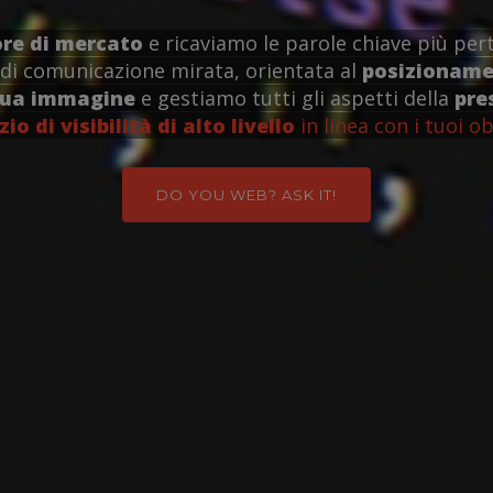
ore di mercato
e ricaviamo le parole chiave più pert
di comunicazione mirata, orientata al
posizionamen
tua immagine
e gestiamo tutti gli aspetti della
pre
zio di visibilità di alto livello
in linea con i tuoi ob
DO YOU WEB? ASK IT!