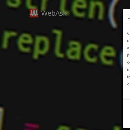
WebAsk
L
C
m
c
p
c
i
i
o