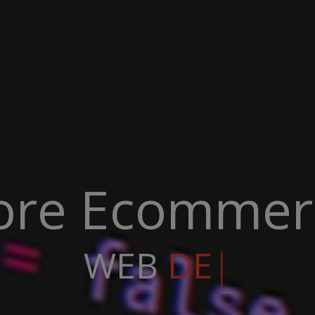
ore Ecommer
B
DEVELOPMENT
 A 