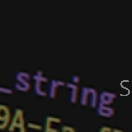
S
WEB