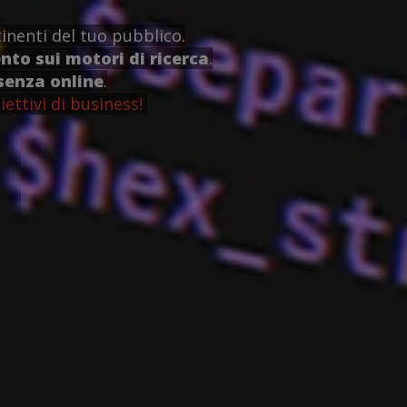
inenti del tuo pubblico.
to sui motori di ricerca
.
senza online
.
iettivi di business!