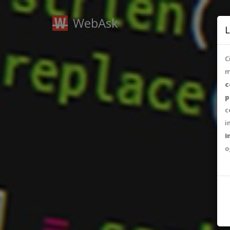
WebAsk
L
C
m
c
p
c
i
i
o