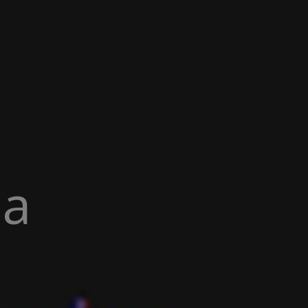
na
IENA 
|