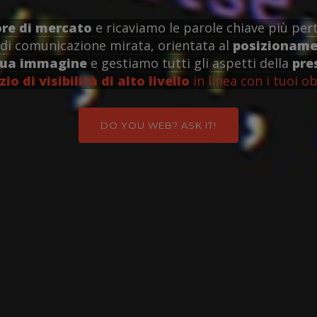
ore di mercato
e ricaviamo le parole chiave più pert
di comunicazione mirata, orientata al
posizionamen
tua immagine
e gestiamo tutti gli aspetti della
pre
zio di visibilità di alto livello
in linea con i tuoi ob
DO YOU WEB? ASK IT!