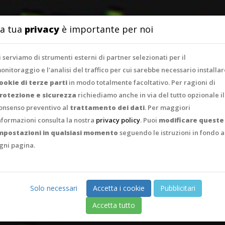
SERVIZI
PORTFO
a tua
privacy
è importante per noi
i serviamo di strumenti esterni di partner selezionati per il
onitoraggio e l'analisi del traffico per cui sarebbe necessario installar
ookie di terze parti
in modo totalmente facoltativo. Per ragioni di
rotezione e sicurezza
richiediamo anche in via del tutto opzionale il
onsenso preventivo al
trattamento dei dati
. Per maggiori
nformazioni consulta la nostra
privacy policy
. Puoi
modificare queste
mpostazioni in qualsiasi momento
seguendo le istruzioni in fondo a
gni pagina.
Solo necessari
Accetta i cookie
Pubblicitari
Accetta tutto