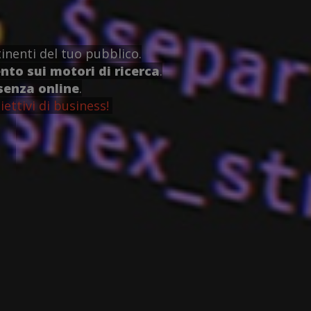
inenti del tuo pubblico.
to sui motori di ricerca
.
senza online
.
iettivi di business!