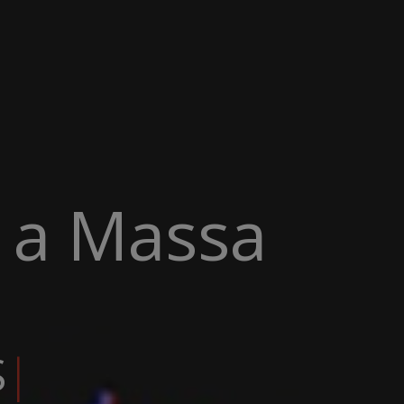
y a Massa
 A
|