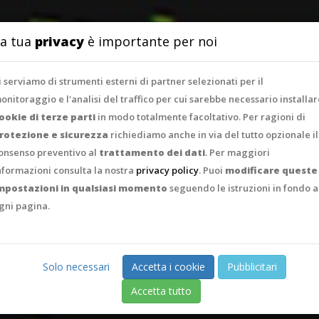
SERVIZI
PORTFO
a tua
privacy
è importante per noi
i serviamo di strumenti esterni di partner selezionati per il
onitoraggio e l'analisi del traffico per cui sarebbe necessario installar
ookie di terze parti
in modo totalmente facoltativo. Per ragioni di
rotezione e sicurezza
richiediamo anche in via del tutto opzionale il
onsenso preventivo al
trattamento dei dati
. Per maggiori
nformazioni consulta la nostra
privacy policy
. Puoi
modificare queste
mpostazioni in qualsiasi momento
seguendo le istruzioni in fondo a
gni pagina.
Solo necessari
Accetta i cookie
Pubblicitari
Accetta tutto