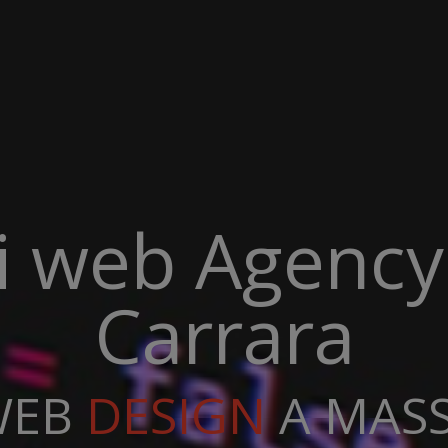
di web Agenc
Carrara
EB
DEVELOPMENT