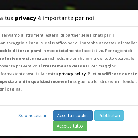
SERVIZI
PORTFO
a tua
privacy
è importante per noi
i serviamo di strumenti esterni di partner selezionati per il
onitoraggio e l'analisi del traffico per cui sarebbe necessario installar
ookie di terze parti
in modo totalmente facoltativo. Per ragioni di
rotezione e sicurezza
richiediamo anche in via del tutto opzionale il
onsenso preventivo al
trattamento dei dati
. Per maggiori
nformazioni consulta la nostra
privacy policy
. Puoi
modificare queste
mpostazioni in qualsiasi momento
seguendo le istruzioni in fondo a
gni pagina.
Solo necessari
Accetta i cookie
Pubblicitari
Accetta tutto