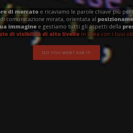
ore di mercato
e ricaviamo le parole chiave più pert
di comunicazione mirata, orientata al
posizionamen
tua immagine
e gestiamo tutti gli aspetti della
pre
zio di visibilità di alto livello
in linea con i tuoi ob
DO YOU WEB? ASK IT!