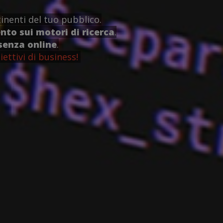
inenti del tuo pubblico.
to sui motori di ricerca
.
senza online
.
iettivi di business!