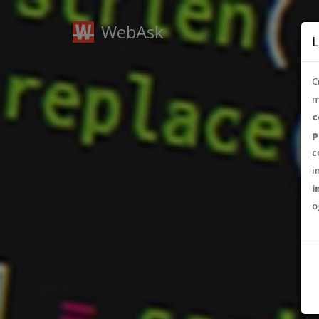
WebAsk
L
C
m
c
p
c
i
i
o