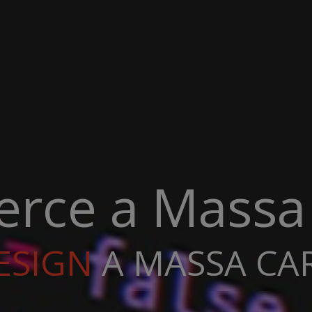
rce a Massa 
WEB
DEVELOP
|