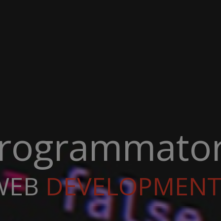
rogrammato
WEB
DEVELO
|