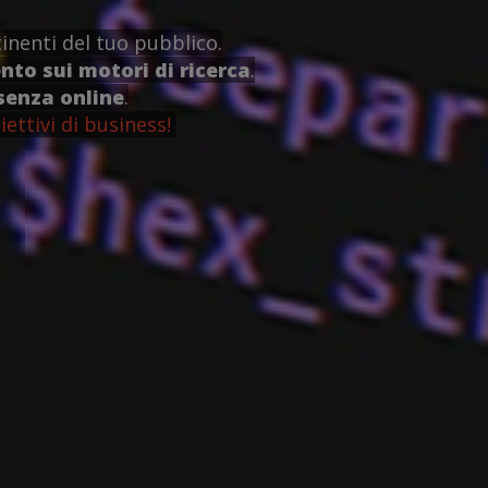
inenti del tuo pubblico.
to sui motori di ricerca
.
senza online
.
iettivi di business!