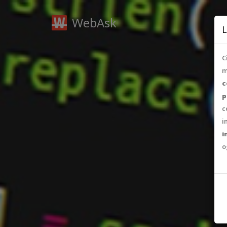
WebAsk
L
C
m
c
p
c
i
i
o