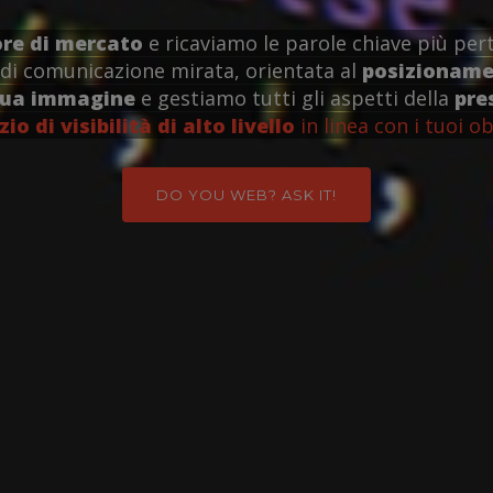
ore di mercato
e ricaviamo le parole chiave più pert
di comunicazione mirata, orientata al
posizionamen
tua immagine
e gestiamo tutti gli aspetti della
pre
zio di visibilità di alto livello
in linea con i tuoi ob
DO YOU WEB? ASK IT!