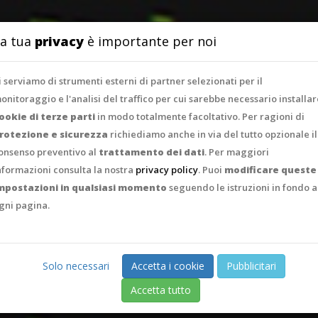
SERVIZI
PORTFO
a tua
privacy
è importante per noi
i serviamo di strumenti esterni di partner selezionati per il
onitoraggio e l'analisi del traffico per cui sarebbe necessario installar
ookie di terze parti
in modo totalmente facoltativo. Per ragioni di
rotezione e sicurezza
richiediamo anche in via del tutto opzionale il
onsenso preventivo al
trattamento dei dati
. Per maggiori
nformazioni consulta la nostra
privacy policy
. Puoi
modificare queste
mpostazioni in qualsiasi momento
seguendo le istruzioni in fondo a
gni pagina.
Solo necessari
Accetta i cookie
Pubblicitari
Accetta tutto